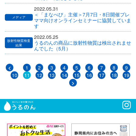
2022.05.31
＜「まなべび」主催＞7月7日・8日開催プレ
ママ向けオンラインセミナーに協賛していま
す
2022.05.25
うるのんの商品に放射性物質は検出されませ
んでした（5月）
<
1
2
3
4
5
6
7
8
9
10
11
12
13
14
15
16
17
18
19
>