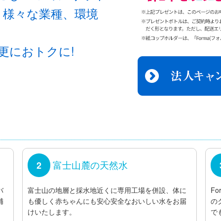
。様々な業種、環境
更におトクに!
富士山麓の天然水
2
バ
富士山の地層と採水地近くに専用工場を併設、体に
F
補
も優しく赤ちゃんにも安心安全なおいしい水をお届
の
けいたします。
で