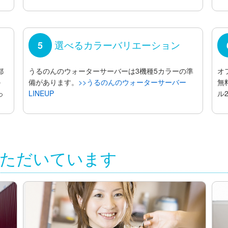
選べるカラーバリエーション
5
都
うるのんのウォーターサーバーは3機種5カラーの準
オ
の
備があります。
>>うるのんのウォーターサーバー
無
っ
LINEUP
ル
いただいています