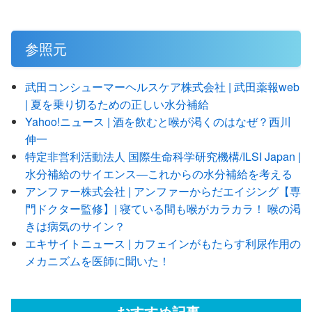
参照元
武田コンシューマーヘルスケア株式会社 | 武田薬報web
| 夏を乗り切るための正しい水分補給
Yahoo!ニュース | 酒を飲むと喉が渇くのはなぜ？西川
伸一
特定非営利活動法人 国際生命科学研究機構/ILSI Japan |
水分補給のサイエンス―これからの水分補給を考える
アンファー株式会社 | アンファーからだエイジング【専
門ドクター監修】| 寝ている間も喉がカラカラ！ 喉の渇
きは病気のサイン？
エキサイトニュース | カフェインがもたらす利尿作用の
メカニズムを医師に聞いた！