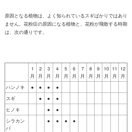
原因となる植物は、よく知られているスギばかりではあり
ません。花粉症の原因になる植物と、花粉が飛散する時期
は、次の通りです。
1
2
3
4
5
6
7
8
9
10
11
12
月
月
月
月
月
月
月
月
月
月
月
月
ハンノキ
●
●
●
●
スギ
●
●
●
ヒノキ
●
●
シラカン
●
●
●
●
バ