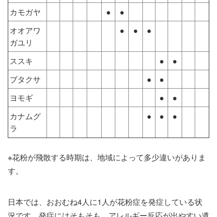
カモガヤ
●
●
オオアワ
●
●
●
ガユリ
ススキ
●
●
ブタクサ
●
●
ヨモギ
●
●
カナムグ
●
●
●
ラ
※花粉が飛散する時期は、地域によって多少違いがありま
す。
日本では、おおむね4人に1人が花粉症を発症している状
況です。発症にはそもそも、アレルギー反応が出やすい遺