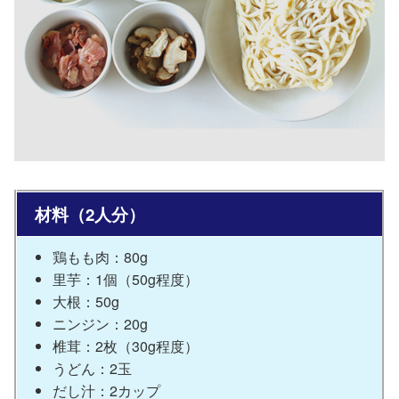
材料（2人分）
鶏もも肉：80g
里芋：1個（50g程度）
大根：50g
ニンジン：20g
椎茸：2枚（30g程度）
うどん：2玉
だし汁：2カップ