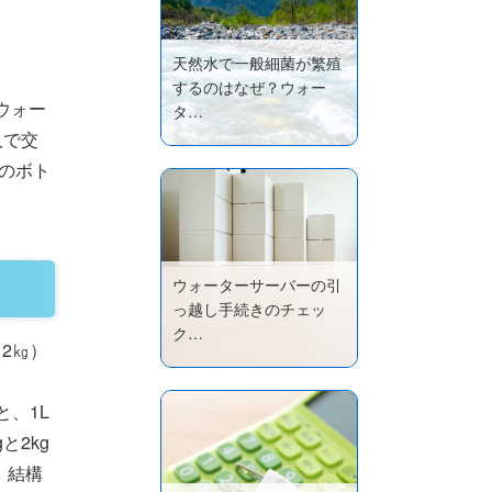
天然水で一般細菌が繁殖
するのはなぜ？ウォー
ウォー
タ…
人で交
のボト
ウォーターサーバーの引
っ越し手続きのチェッ
ク…
2㎏）
と、1L
と2kg
、結構