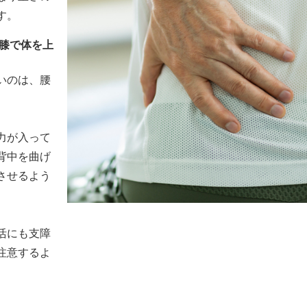
す。
て膝で体を上
いのは、腰
力が入って
背中を曲げ
させるよう
活にも支障
注意するよ