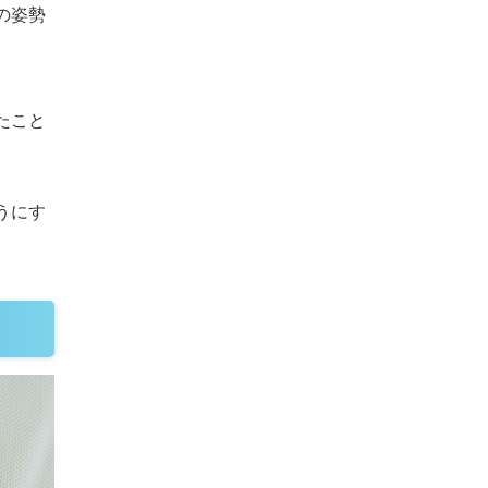
の姿勢
たこと
うにす