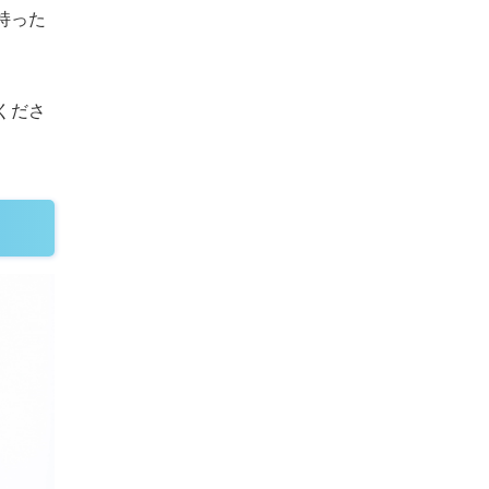
持った
くださ