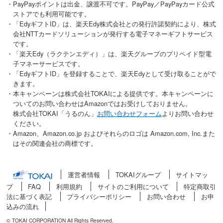
・PayPayポイントは出金、譲渡不可です。PayPay／PayPayカード公式
ストアでも利用可能です。
・「EdyギフトID」は、楽天Edy株式会社との発行許諾契約により、株式
会社NTTカードソリューションが発行する電子マネーギフトサービス
です。
・「楽天Edy（ラクテンエディ）」は、楽天グループのプリペイド型電
子マネーサービスです。
・「EdyギフトID」を登録することで、楽天Edyとして受け取ることがで
きます。
・本キャンペーンは株式会社TOKAIによる提供です。本キャンペーンに
ついてのお問い合わせはAmazonではお受けしておりません。
株式会社TOKAI「うるのん」
お問い合わせフォーム
よりお問い合わせ
ください。
・Amazon、Amazon.co.jp およびそれらのロゴは Amazon.com, Inc.また
はその関連会社の商標です。
運営者情報
TOKAIグループ
サイトマッ
プ
FAQ
利用規約
サイトのご利用について
特定商取引
法に基づく表記
プライバシーポリシー
お問い合わせ
お申
込みの流れ
© TOKAI CORPORATION All Rights Reserved.